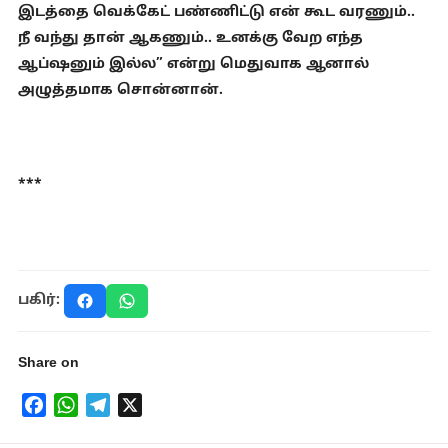
இடத்தை வெக்கேட் பண்ணிட்டு என் கூட வரணும்..
நீ வந்து தான் ஆகணும்.. உனக்கு வேற எந்த
ஆப்ஷனும் இல்ல” என்று மெதுவாக ஆனால்
அழுத்தமாக சொன்னான்.
***
பகிர்:
Share on
Facebook
WhatsApp
Telegram
X