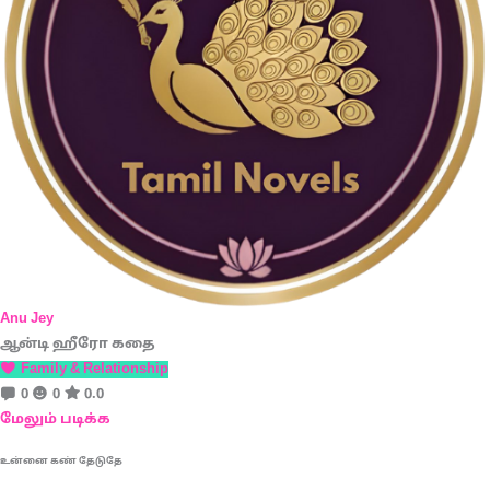
Anu Jey
ஆன்டி ஹீரோ கதை
Family & Relationship
0
0
0.0
மேலும் படிக்க
உன்னை கண் தேடுதே