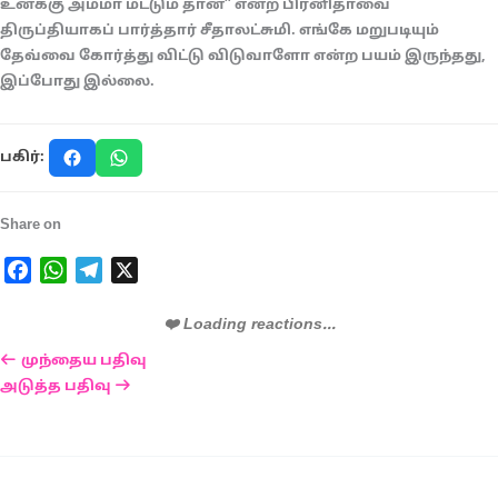
உனக்கு அம்மா மட்டும் தான்” என்ற பிரனிதாவை
திருப்தியாகப் பார்த்தார் சீதாலட்சுமி. எங்கே மறுபடியும்
தேவ்வை கோர்த்து விட்டு விடுவாளோ என்ற பயம் இருந்தது,
இப்போது இல்லை.
பகிர்:
Share on
Facebook
WhatsApp
Telegram
X
❤️ Loading reactions...
முந்தைய பதிவு
அடுத்த பதிவு