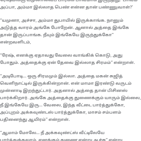
ரேஷ்மிக்கு யமுனாவைப் பார்க்க பாவமாக இருந்தது. ‘பாவம்
அப்பா, அம்மா இல்லாத பெண் என்ன தான் பண்ணுவாள்?’
“யமுனா, அச்சா, அம்மா துபாயில் இருக்காங்க. நானும்
அடுத்த வாரம் அங்கே போறேன். ஆனால் அத்தை இங்கே
தான் இருப்பாங்க. நீயும் இங்கேயே இருந்துக்கோ”
என்றவளிடம்,
“ரேஷ், எனக்கு ஏதாவது வேலை வாங்கிக் கொடு, அது
போதும். அத்தைக்கு ஏன் தேவை இல்லாத சிரமம்” என்றாள்.
“அடிபோடி… ஒரு சிரமமும் இல்லா. அத்தை மகன் சுஜித்
வெளிநாட்டில் இருக்கின்றான். என் மாமா இரண்டு வருடம்
முன்னாடி இறந்துட்டார். அதனால் அத்தை தான் பிசினஸ்
பார்க்கிறார். அங்கே அத்தைக்கு துணைக்கும் யாரும் இல்லை,
நீ இங்கேயே இரு… வேலை, இந்த வீட்டை பார்த்துக்கோ,
அப்புறம் அக்கவுண்டஸ் பார்த்துக்கோ, மாசம் சம்பளம்
பதினைந்து ஆயிரம்” என்றாள்.
“ஆமாம் மோலே… நீ அக்கவுண்ட்ஸ் வீட்டிலேயே
பார்த்துக்கலாம். எனக்கும் துணை என்று ஆச்சு” என்று