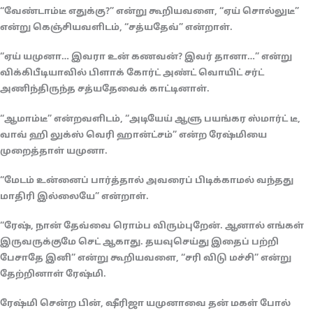
“வேண்டாம்டீ எதுக்கு?” என்று கூறியவளை, “ஏய் சொல்லுடீ”
என்று கெஞ்சியவளிடம், “சத்யதேவ்” என்றாள்.
“ஏய் யமுனா… இவரா உன் கணவன்? இவர் தானா…” என்று
விக்கிபீடியாவில் பிளாக் கோர்ட் அண்ட் வொயிட் சர்ட்
அணிந்திருந்த சத்யதேவைக் காட்டினாள்.
“ஆமாம்டீ” என்றவளிடம், “அடியேய் ஆளு பயங்கர ஸ்மார்ட் டீ,
வாவ் ஹி லுக்ஸ் வெரி ஹான்ட்சம்” என்ற ரேஷ்மியை
முறைத்தாள் யமுனா.
“மேடம் உன்னைப் பார்த்தால் அவரைப் பிடிக்காமல் வந்தது
மாதிரி இல்லையே” என்றாள்.
“ரேஷ், நான் தேவ்வை ரொம்ப விரும்புறேன். ஆனால் எங்கள்
இருவருக்குமே செட் ஆகாது. தயவுசெய்து இதைப் பற்றி
பேசாதே இனி” என்று கூறியவளை, “சரி விடு மச்சி” என்று
தேற்றினாள் ரேஷ்மி.
ரேஷ்மி சென்ற பின், ஷீரிஜா யமுனாவை தன் மகள் போல்