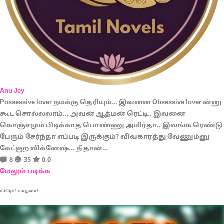
Anu Jey
Possessive lover நமக்கு தெரியும்... இவனை Obsessive lover ன்னு
கூட சொல்லலாம்... அவன் ஆத்மன் ரெட்டி.. இவனை
கொஞ்சமும் பிடிக்காத பொண்ணு அமிர்தா.. இவங்க ரெண்டு
பேரும் சேர்ந்தா எப்படி இருக்கும்? விவகாரத்து வேணும்னு
கேட்குற விக்னேஷ்... நீ தான்…
8
35
0.0
மேலும் படிக்க
கிரேசி காதலா!