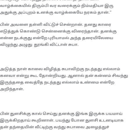
வாழ்க்கையில் திரும்பி வர வரைக்கும் நிம்மதியா இரு
அதுக்கு அப்புறம் உனக்கு வாழ்க்கையே நரகம் தான்.”
பின் அவளை தள்ளி விட்டுச் சென்றான். தனது காரை
எடுத்துக் கொண்டு சென்னைக்கு விரைந்தான். தனக்கு
என்ன நடக்குது என்றே புரியாமல் அந்த தரையிலேயை
விழுந்து அழுது தூங்கி விட்டாள் சுபா.
அடுத்த நாள் காலை விழித்த சுபாவிற்கு நடந்தது எல்லாம்
கனவா என்று கூட தோன்றியது. ஆனால் தன் கன்னம் சிவந்து
இருந்ததை வைத்தே நடந்தது எல்லாம் உண்மை என்றே
அறிந்தாள்.
பின் துளசிக்கு கால் செய்து தனக்கு இங்க இருக்க பயமாய்
இருக்கிறதாய் கூறினாள். பயந்து போன துளசி உடனடியாக
தன் தந்தையின் வீட்டிற்கு வந்து சுபாவை அழைத்துச்