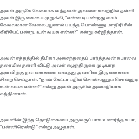
அவள் அருகே வேகமாக வந்தவன் அவளை சுவற்றில் தள்ளி
அவள் இரு கையை முறுக்கி, “என்ன டி பண்றது லாம்
கேவலமான வேலை ஆனால் பயந்த பொண்ணு மாதிரி சீன்
கிரியேட் பண்ற. உன் வயசு என்ன?” என்று கர்ஜித்தான்.
அவன் சத்தத்தில் தீபிகா அசைந்ததைப் பார்த்தவன் சுபாவை
தரையில் தள்ளி விட்டு அவள் எழுந்திருக்க முடியாத
அளவிற்கு தன் கைகளை வைத்து அவளின் இரு கைகளை
சிறை செய்தான். “நான் கேட்டா பதில் சொல்லணும் சொல்லுடி
உன் வயசு என்ன?” என்று அவள் அருகில் அமைதியாக
கத்தினான்.
அவனின் இந்த தொடுகையை அருவருப்பாக உணர்ந்த சுபா,
“பன்னிரெண்டு” என்று அழுதாள்.