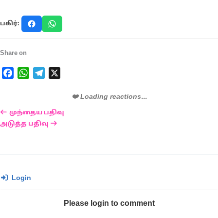
பகிர்:
Share on
Facebook
WhatsApp
Telegram
X
❤️ Loading reactions...
முந்தைய பதிவு
அடுத்த பதிவு
Login
Please login to comment