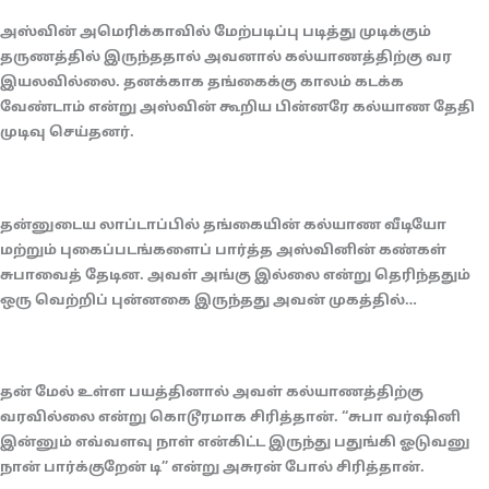
அஸ்வின் அமெரிக்காவில் மேற்படிப்பு படித்து முடிக்கும்
தருணத்தில் இருந்ததால் அவனால் கல்யாணத்திற்கு வர
இயலவில்லை. தனக்காக தங்கைக்கு காலம் கடக்க
வேண்டாம் என்று அஸ்வின் கூறிய பின்னரே கல்யாண தேதி
முடிவு செய்தனர்.
தன்னுடைய லாப்டாப்பில் தங்கையின் கல்யாண வீடியோ
மற்றும் புகைப்படங்களைப் பார்த்த அஸ்வினின் கண்கள்
சுபாவைத் தேடின. அவள் அங்கு இல்லை என்று தெரிந்ததும்
ஒரு வெற்றிப் புன்னகை இருந்தது அவன் முகத்தில்…
தன் மேல் உள்ள பயத்தினால் அவள் கல்யாணத்திற்கு
வரவில்லை என்று கொடூரமாக சிரித்தான். “சுபா வர்ஷினி
இன்னும் எவ்வளவு நாள் என்கிட்ட இருந்து பதுங்கி ஓடுவனு
நான் பார்க்குறேன் டி” என்று அசுரன் போல் சிரித்தான்.