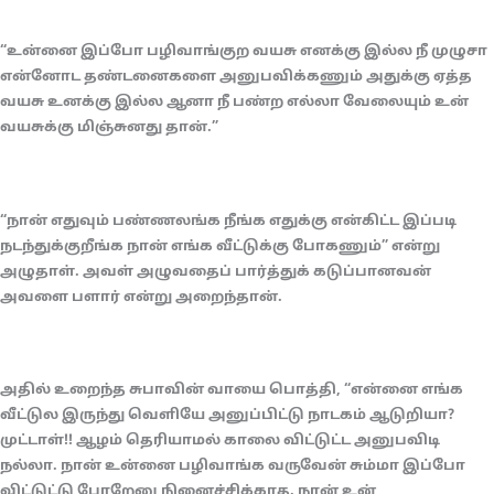
“உன்னை இப்போ பழிவாங்குற வயசு எனக்கு இல்ல நீ முழுசா
என்னோட தண்டனைகளை அனுபவிக்கணும் அதுக்கு ஏத்த
வயசு உனக்கு இல்ல ஆனா நீ பண்ற எல்லா வேலையும் உன்
வயசுக்கு மிஞ்சுனது தான்.”
“நான் எதுவும் பண்ணலங்க நீங்க எதுக்கு என்கிட்ட இப்படி
நடந்துக்குறீங்க நான் எங்க வீட்டுக்கு போகணும்” என்று
அழுதாள். அவள் அழுவதைப் பார்த்துக் கடுப்பானவன்
அவளை பளார் என்று அறைந்தான்.
அதில் உறைந்த சுபாவின் வாயை பொத்தி, “என்னை எங்க
வீட்டுல இருந்து வெளியே அனுப்பிட்டு நாடகம் ஆடுறியா?
முட்டாள்!! ஆழம் தெரியாமல் காலை விட்டுட்ட அனுபவிடி
நல்லா. நான் உன்னை பழிவாங்க வருவேன் சும்மா இப்போ
விட்டுட்டு போறேனு நினைச்சிக்காத. நான் உன்