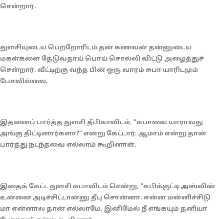
சென்றார்.
துளசியுடைய பெற்றோரிடம் தன் கணவன் தன்னுடைய
மகள்களை தேடுவதாய் பொய் சொல்லி விட்டு அழைத்துச்
சென்றார். வீட்டிற்கு வந்த பின் ஒரு வாரம் சுபா யாரிடமும்
பேசவில்லை.
இதனைப் பார்த்த துளசி தீபிகாவிடம், “சுபாவை யாராவது
அங்கு திட்டினார்களா?” என்று கேட்டார். ஆமாம் என்று தான்
பார்த்து நடந்தவை எல்லாம் கூறினாள்.
இதைக் கேட்ட துளசி சுபாவிடம் சென்று, “சுபிக்குட்டி அஸ்வின்
உன்னை அடிச்சிட்டான்னு தீபு சொன்னா. என்ன மன்னிச்சிடு
மா என்னால தான் எல்லாமே. இனிமேல் நீ எங்கயும் தனியா