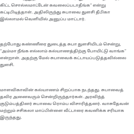
கிட்ட சொல்லமாட்டேன் கவலைப்படாதீங்க” என்று
கட்டிபிடித்தாள். அதிலிருந்து சுபாவை துளசி தீபிகா
இல்லாமல் வெளியில் அனுப்ப மாட்டார்.
தற்போது கண்ணீரை துடைத்த சுபா துளசியிடம் சென்று,
“அம்மா நீங்க எல்லாம் கல்யாணத்திற்கு போயிட்டு வாங்க”
என்றாள். அதற்கு மேல் சுபாவைக் கட்டாயப்படுத்தவில்லை
துளசி.
மாளவிகாவின் கல்யாணம் சிறப்பாக நடந்தது. சுபாவைத்
தவிர அனைவரும் சென்றிருந்தார்கள். அரவிந்த்
குடும்பத்தினர் சுபாவை ரொம்ப விசாரித்தனர். வாசுதேவன்
மற்றும் சசிகலா மாப்பிள்ளை வீட்டாரை கவனிக்க சரியாக
இருந்தது.