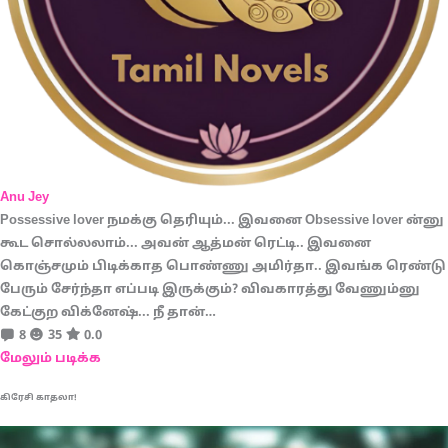
Anu Jey
Possessive lover நமக்கு தெரியும்... இவனை Obsessive lover ன்னு
கூட சொல்லலாம்... அவன் ஆத்மன் ரெட்டி.. இவனை
கொஞ்சமும் பிடிக்காத பொண்ணு அமிர்தா.. இவங்க ரெண்டு
பேரும் சேர்ந்தா எப்படி இருக்கும்? விவகாரத்து வேணும்னு
கேட்குற விக்னேஷ்... நீ தான்…
8
35
0.0
மேலும் படிக்க
கிரேசி காதலா!