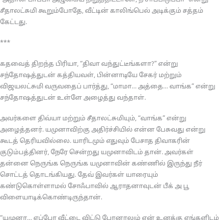
“அதான் பாப்பா அழுகைய நிறுத்திட்டாளே, நீ சாப்பிடுப்பா” என்று
சீதாலட்சுமி கூறும்போதே, வீட்டின் காலிங்பெல் அடிக்கும் சத்தம்
கேட்டது.
***
கதவைத் திறந்த பிரியா, “திவா வந்துட்டீங்களா?” என்று
சந்தோஷத்துடன் கத்தியவள், பின்னாடியே சேகர் மற்றும்
விஜயலட்சுமி வருவதைப் பார்த்து, “மாமா… அத்தை… வாங்க” என்று
சந்தோஷத்துடன் உள்ளே அழைத்து வந்தாள்.
அவர்களை திவ்யா மற்றும் சீதாலட்சுமியும், “வாங்க” என்று
அழைத்தனர். யமுனாவிற்கு அதிர்ச்சியில் என்ன பேசுவது என்று
கூடத் தெரியவில்லை. யாரிடமும் எதுவும் பேசாத திவாகரின்
குடும்பத்தினர், நேரே சென்றது யமுனாவிடம் தான். அவர்கள்
தன்னை நெருங்க நெருங்க யமுனாவின் கண்ணில் இருந்து நீர்
சொட்டத் தொடங்கியது. தேவ் இவர்கள் யாரையும்
கண்டுகொள்ளாமல் சோஃபாவில் ஆராதனாவுடன் பீக் அ பூ
விளையாடிக்கொண்டிருந்தான்.
“யமுனா… எப்போ வீட்டை விட்டு போனாலும் ஏன் உனக்கு எங்களிடம்