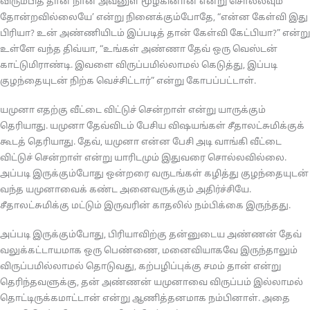
விரும்பித் தான் நான் அவனுள் மூழ்கினான் என்று சொல்லவும்
தோன்றவில்லையே’ என்று நினைக்கும்போதே, “என்ன கேள்வி இது
பிரியா? உன் அண்ணியிடம் இப்படித் தான் கேள்வி கேட்பியா?” என்று
உள்ளே வந்த திவ்யா, “உங்கள் அண்ணா தேவ் ஒரு வெஸ்டன்
காட்டுமிராண்டி. இவளை விருப்பமில்லாமல் கெடுத்து, இப்படி
குழந்தையுடன் நிற்க வெச்சிட்டார்” என்று கோபப்பட்டாள்.
யமுனா எதற்கு வீட்டை விட்டுச் சென்றாள் என்று யாருக்கும்
தெரியாது. யமுனா தேவ்விடம் பேசிய விஷயங்கள் சீதாலட்சுமிக்குக்
கூடத் தெரியாது. தேவ், யமுனா என்ன பேசி அடி வாங்கி வீட்டை
விட்டுச் சென்றாள் என்று யாரிடமும் இதுவரை சொல்லவில்லை.
அப்படி இருக்கும்போது ஒன்றரை வருடங்கள் கழித்து குழந்தையுடன்
வந்த யமுனாவைக் கண்ட அனைவருக்கும் அதிர்ச்சியே.
சீதாலட்சுமிக்கு மட்டும் இருவரின் காதலில் நம்பிக்கை இருந்தது.
அப்படி இருக்கும்போது, பிரியாவிற்கு தன்னுடைய அண்ணன் தேவ்
வலுக்கட்டாயமாக ஒரு பெண்ணை, மனைவியாகவே இருந்தாலும்
விருப்பமில்லாமல் தொடுவது, கற்பழிப்புக்கு சமம் தான் என்று
தெரிந்தவளுக்கு, தன் அண்ணன் யமுனாவை விருப்பம் இல்லாமல்
தொட்டிருக்கமாட்டான் என்று ஆணித்தனமாக நம்பினாள். அதை