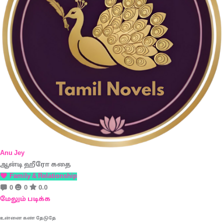
Anu Jey
ஆன்டி ஹீரோ கதை
Family & Relationship
0
0
0.0
மேலும் படிக்க
உன்னை கண் தேடுதே