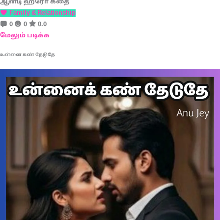
ஆன்டி ஹீரோ கதை
Family & Relationship
0
0
0.0
மேலும் படிக்க
உன்னை கண் தேடுதே