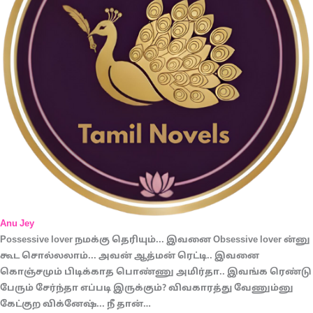
Anu Jey
Possessive lover நமக்கு தெரியும்... இவனை Obsessive lover ன்னு
கூட சொல்லலாம்... அவன் ஆத்மன் ரெட்டி.. இவனை
கொஞ்சமும் பிடிக்காத பொண்ணு அமிர்தா.. இவங்க ரெண்டு
பேரும் சேர்ந்தா எப்படி இருக்கும்? விவகாரத்து வேணும்னு
கேட்குற விக்னேஷ்... நீ தான்…