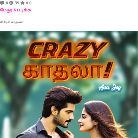
8
35
0.0
மேலும் படிக்க
கிரேசி காதலா!