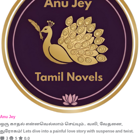
Anu Jey
ஒரு காதல் என்னவெல்லாம் செய்யும்.. வலி, வேதனை,
துரோகம்! Lets dive into a painful love story with suspense and twist.
3
5
0.0