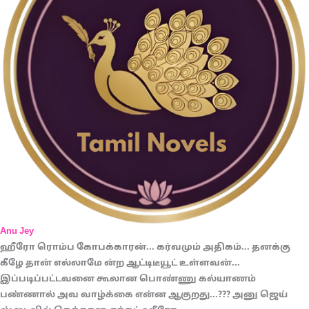
Anu Jey
ஹீரோ ரொம்ப கோபக்காரன்... கர்வமும் அதிகம்... தனக்கு
கீழே தான் எல்லாமே ன்ற ஆட்டிடீயூட் உள்ளவன்...
இப்படிப்பட்டவனை கூலான பொண்ணு கல்யாணம்
பண்ணால் அவ வாழ்க்கை என்ன ஆகுறது...??? அனு ஜெய்