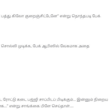
 பத்து கிலோ குறைஞ்சிட்டேனே” என்று நொந்தபடி பேக்
் சொல்லி முடிக்க, பேக் ஆபிஸில் வேகமாக அதை
 ரோட்டு கடை பஜ்ஜி சாப்பிடப் பிடிக்கும்… இன்னும் நிறைய
காக…” என்று சாங்க்கை பிளே செய்தாள்….