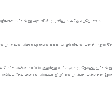
 பண்றீங்களா?” என்று அவளின் குரலிலும் அதே சந்தோஷம்.
என்று அவன் மென் புன்னகைக்க, யாழினியின் மனதிற்குள் ல
கிளேமேட்ல என்ன சாப்பிடணும்னு உங்களுக்கு தோணுது” என்ற
ாவிடம், “கட் பண்ண ரெடியா இரு” என்று பேசாமலே தன் இரண