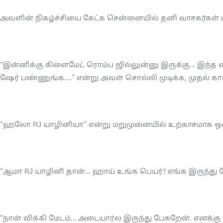
அவளின் நிகழ்ச்சியை கேட்க சென்னையில் தனி வாசகர்கள் 
“இன்னிக்கு கிளைமேட் ரொம்ப ஜில்லுன்னு இருக்கு… இந்த ட
ஷேர் பண்ணுங்க….” என்று அவள் சொல்லி முடிக்க, முதல் கா
“ஹலோ RJ யாழினியா” என்று மறுமுனையில் உற்காசமாக ஒல
“ஆமா RJ யாழினி தான்… ஹாய் உங்க பெயர்? எங்க இருந்து 
“நான் விக்கி மேடம்… அடையார்ல இருந்து பேசுறேன். எனக்