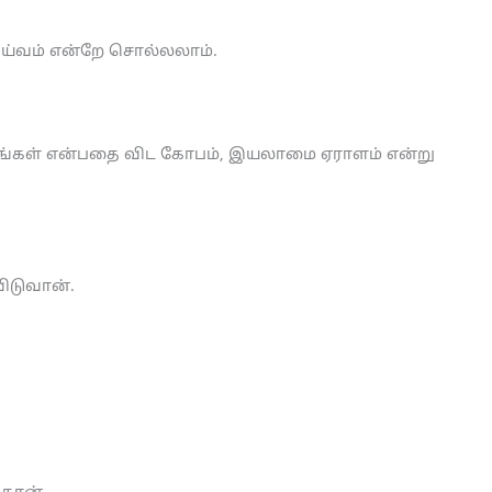
ெய்வம் என்றே சொல்லலாம்.
ணங்கள் என்பதை விட கோபம், இயலாமை ஏராளம் என்று
விடுவான்.