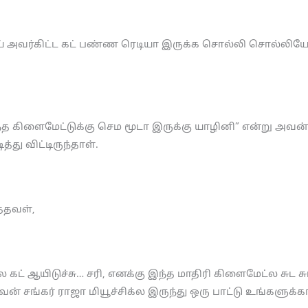
ோய் அவர்கிட்ட கட் பண்ண ரெடியா இருக்க சொல்லி சொல்லியே
த கிளைமேட்டுக்கு செம மூடா இருக்கு யாழினி” என்று அவன
்து விட்டிருந்தாள்.
த்தவள்,
் ஆயிடுச்சு… சரி, எனக்கு இந்த மாதிரி கிளைமேட்ல சுட சுட
் சங்கர் ராஜா மியூச்சிக்ல இருந்து ஒரு பாட்டு உங்களுக்