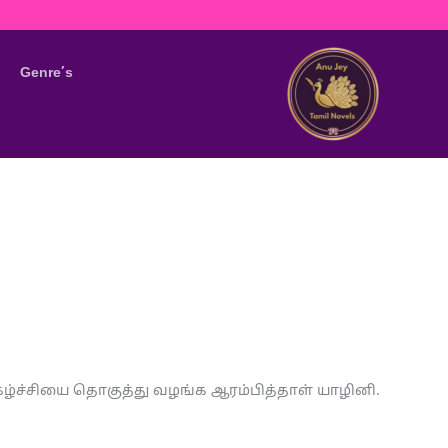
Genre’s
ிகழ்ச்சியை தொகுத்து வழங்க ஆரம்பித்தாள் யாழினி.