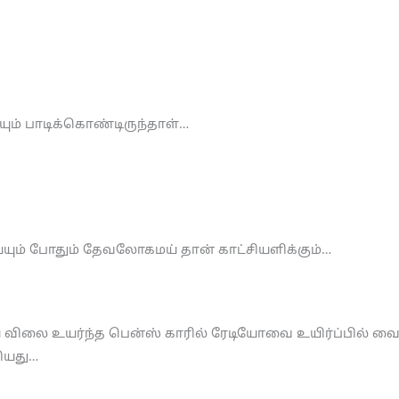
ும் பாடிக்கொண்டிருந்தாள்…
ெய்யும் போதும் தேவலோகமய் தான் காட்சியளிக்கும்…
ைய விலை உயர்ந்த பென்ஸ் காரில் ரேடியோவை உயிர்ப்பில் வை
கியது…