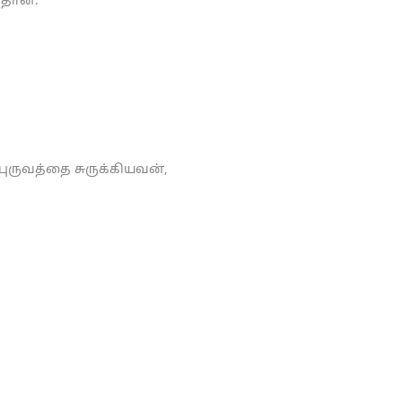
்தான்.
புருவத்தை சுருக்கியவன்,