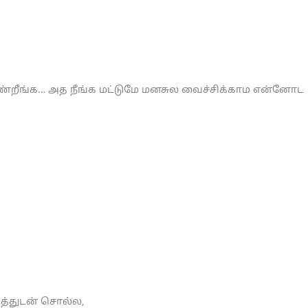
 பண்றீங்க… அத நீங்க மட்டுமே மனசுல வைச்சிக்காம என்னோட
ஷத்துடன் சொல்ல,