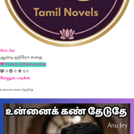
Anu Jey
ஆன்டி ஹீரோ கதை
Family & Relationship
0
0
0.0
மேலும் படிக்க
உன்னை கண் தேடுதே