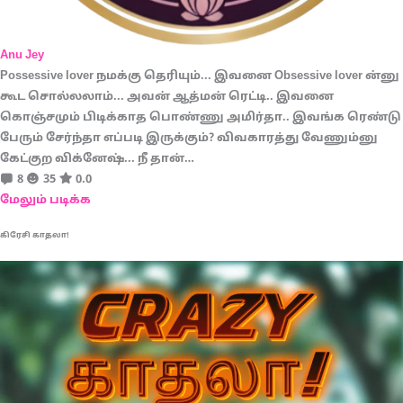
Anu Jey
Possessive lover நமக்கு தெரியும்... இவனை Obsessive lover ன்னு
கூட சொல்லலாம்... அவன் ஆத்மன் ரெட்டி.. இவனை
கொஞ்சமும் பிடிக்காத பொண்ணு அமிர்தா.. இவங்க ரெண்டு
பேரும் சேர்ந்தா எப்படி இருக்கும்? விவகாரத்து வேணும்னு
கேட்குற விக்னேஷ்... நீ தான்…
8
35
0.0
மேலும் படிக்க
கிரேசி காதலா!