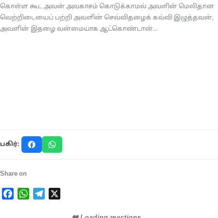
கொள்ள கூட அவன் அவகாசம் கொடுக்காமல் அவளின் மெலிதான
வெற்றிடையைப் பற்றி அவளின் செவ்விதழைக் கவ்வி இழுத்தவன்,
அவளின் இதழை வன்மையாக ஆட்கொண்டான்…
பகிர்:
Share on
Facebook
WhatsApp
Telegram
X
❤️ Loading reactions...