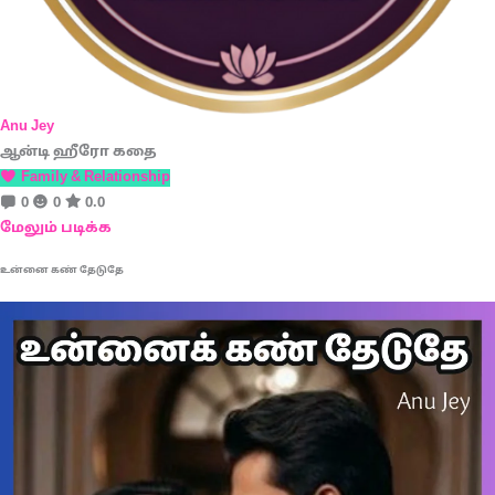
Anu Jey
ஆன்டி ஹீரோ கதை
Family & Relationship
0
0
0.0
மேலும் படிக்க
உன்னை கண் தேடுதே