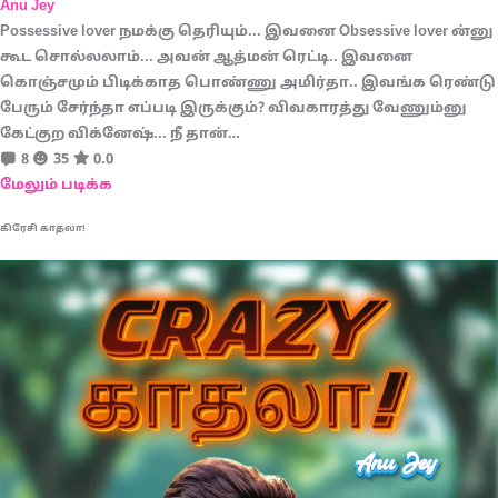
Anu Jey
Possessive lover நமக்கு தெரியும்... இவனை Obsessive lover ன்னு
கூட சொல்லலாம்... அவன் ஆத்மன் ரெட்டி.. இவனை
கொஞ்சமும் பிடிக்காத பொண்ணு அமிர்தா.. இவங்க ரெண்டு
பேரும் சேர்ந்தா எப்படி இருக்கும்? விவகாரத்து வேணும்னு
கேட்குற விக்னேஷ்... நீ தான்…
8
35
0.0
மேலும் படிக்க
கிரேசி காதலா!