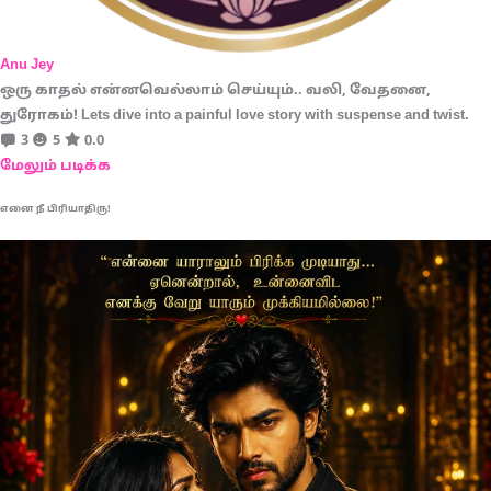
Anu Jey
ஒரு காதல் என்னவெல்லாம் செய்யும்.. வலி, வேதனை,
துரோகம்! Lets dive into a painful love story with suspense and twist.
3
5
0.0
மேலும் படிக்க
எனை நீ பிரியாதிரு!