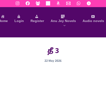
Home
Login
Register
Anu Jey Novels
Audio novels
தீ 3
22 May 2026