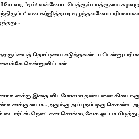
 வர, “ஏய்! என்னோட பெத்ரூம் பாத்ரூமை கழவுற
ு வந்திருப்ப” என கர்ஜித்தபடி எழுந்தவனோ பரிமளாவ
ித்தது…
ர குப்பைத் தொட்டியை எடுத்தவன் பட்டென்று பரிமள
நிலைக்கே சென்றுவிட்டாள்…
்ணா உனக்கு இதை விட மோசமா தண்டனை கிடைக்கும்
தான் உனக்கு டைம்… அதுக்கு அப்புறம் ஒரு செகண்ட
ைம் ஸ்டார்ட்ஸ் நௌ” என சொல்ல, வேக ஓட்டம் பிடித