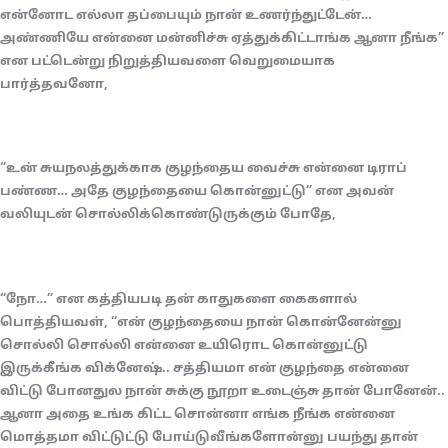
என்னோட எல்லா தப்பையும் நான் உணர்ந்துட்டேன்…
அண்ணியே என்னை மன்னிச்சு ஏத்துக்கிட்டாங்க ஆனா நீங்க”
என பட்டென்று நிறுத்தியவளை வெறுமையாக
பார்த்தவனோ,
“உன் சுயநலத்துக்காக குழந்தைய வைச்சு என்னை டிராப்
பண்ண… அதே குழந்தையை கொன்னுட்டு” என அவன்
வலியுடன் சொல்லிக்கொண்டுருக்கும் போதே,
“நோ…” என கத்தியபடி தன் காதுகளை கைகளால்
பொத்தியவள், “என் குழந்தையை நான் கொன்னேன்னு
சொல்லி சொல்லி என்னை உயிரொட கொன்னுட்டு
இருக்கீங்க விக்னேஷ்.. சத்தியமா என் குழந்தை என்னை
விட்டு போனதுல நான் சுக்கு நூறா உடைஞ்சு தான் போனேன்..
ஆனா அதை உங்க கிட்ட சொன்னா எங்க நீங்க என்னை
மொத்தமா விட்டுட்டு போய்டுவீங்களோன்னு பயந்து தான்