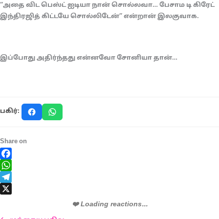
“அதை விட பெஸ்ட் ஐடியா நான் சொல்லவா… பேசாம டி கிரேட்
இந்திரஜித் கிட்டயே சொல்லிடேன்” என்றான் இலகுவாக.
இப்போது அதிர்ந்தது என்னவோ சோனியா தான்…
பகிர்:
Share on
Facebook
WhatsApp
Telegram
X
❤️ Loading reactions...