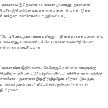
“என்னால இதெல்லாம் பண்ண முடியாது.. நான் என்
மேனேஜ்மென்ட்ல உங்களை கம்ப்ளைன்ட் கொடுக்க
போறேன்” என சோனியா ஆவேசப்பட,
“போடி போய் தாராளமா பண்ணு… நீ ஏன் தான் கம்ப்ளைன்ட்
பண்ணனு உன்னையே ஃபீல் பண்ண வைச்சிடுவேன்”
என்றான் அலட்சியமாக.
“என்ன மிரட்டுறீங்களா… மேனேஜ்மென்ட்ல உங்களுக்கு
தெரிஞ்ச பட்டேல் மட்டும் இல்ல மிஸ்டர் விக்னேஷ் கார்த்திக்
என்னோட அண்ணா இந்திரஜித்தோட பிரண்ட்டும் ஒரு
பார்ட்னர் தான் அவர் கிட்ட சொல்லுவேன்” என்றாள்
நிமிர்வாக.