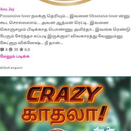
Anu Jey
Possessive lover நமக்கு தெரியும்... இவனை Obsessive lover ன்னு
கூட சொல்லலாம்... அவன் ஆத்மன் ரெட்டி.. இவனை
கொஞ்சமும் பிடிக்காத பொண்ணு அமிர்தா.. இவங்க ரெண்டு
பேரும் சேர்ந்தா எப்படி இருக்கும்? விவகாரத்து வேணும்னு
கேட்குற விக்னேஷ்... நீ தான்…
8
35
0.0
மேலும் படிக்க
கிரேசி காதலா!