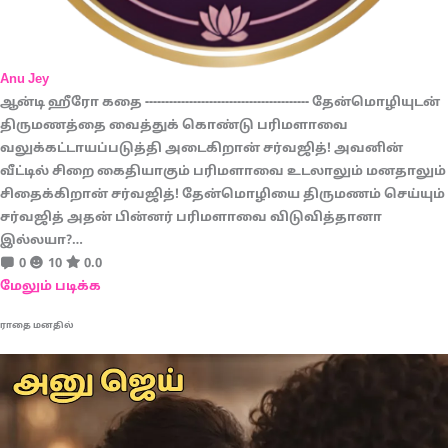
Anu Jey
ஆன்டி ஹீரோ கதை ----------------------------------------- தேன்மொழியுடன்
திருமணத்தை வைத்துக் கொண்டு பரிமளாவை
வலுக்கட்டாயப்படுத்தி அடைகிறான் சர்வஜித்! அவனின்
வீட்டில் சிறை கைதியாகும் பரிமளாவை உடலாலும் மனதாலும்
சிதைக்கிறான் சர்வஜித்! தேன்மொழியை திருமணம் செய்யும்
சர்வஜித் அதன் பின்னர் பரிமளாவை விடுவித்தானா
இல்லயா?…
0
10
0.0
மேலும் படிக்க
ராதை மனதில்