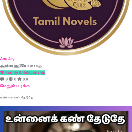
Anu Jey
ஆன்டி ஹீரோ கதை
Family & Relationship
0
0
0.0
மேலும் படிக்க
உன்னை கண் தேடுதே