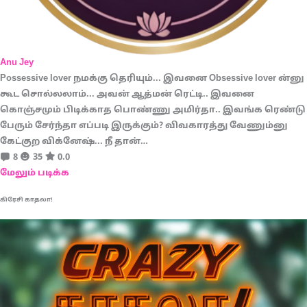
Anu Jey
Possessive lover நமக்கு தெரியும்... இவனை Obsessive lover ன்னு
கூட சொல்லலாம்... அவன் ஆத்மன் ரெட்டி.. இவனை
கொஞ்சமும் பிடிக்காத பொண்ணு அமிர்தா.. இவங்க ரெண்டு
பேரும் சேர்ந்தா எப்படி இருக்கும்? விவகாரத்து வேணும்னு
கேட்குற விக்னேஷ்... நீ தான்…
8
35
0.0
மேலும் படிக்க
கிரேசி காதலா!