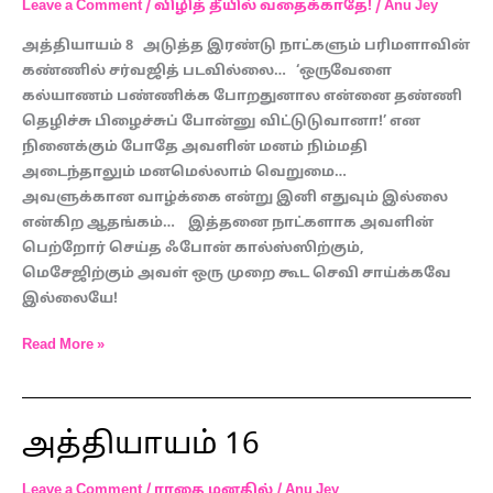
Leave a Comment
/
விழித் தீயில் வதைக்காதே!
/
Anu Jey
அத்தியாயம் 8 அடுத்த இரண்டு நாட்களும் பரிமளாவின்
கண்ணில் சர்வஜித் படவில்லை… ‘ஒருவேளை
கல்யாணம் பண்ணிக்க போறதுனால என்னை தண்ணி
தெழிச்சு பிழைச்சுப் போன்னு விட்டுடுவானா!’ என
நினைக்கும் போதே அவளின் மனம் நிம்மதி
அடைந்தாலும் மனமெல்லாம் வெறுமை…
அவளுக்கான வாழ்க்கை என்று இனி எதுவும் இல்லை
என்கிற ஆதங்கம்… இத்தனை நாட்களாக அவளின்
பெற்றோர் செய்த ஃபோன் கால்ஸ்ஸிற்கும்,
மெசேஜிற்கும் அவள் ஒரு முறை கூட செவி சாய்க்கவே
இல்லையே!
Read More »
அத்தியாயம் 16
அத்தியாயம்
16
Leave a Comment
/
ராதை மனதில்
/
Anu Jey