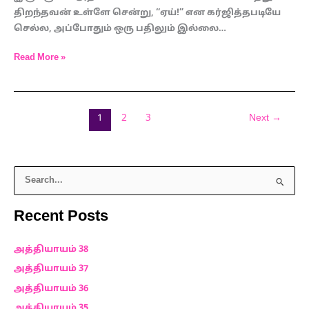
திறந்தவன் உள்ளே சென்று, “ஏய்!” என கர்ஜித்தபடியே
செல்ல, அப்போதும் ஒரு பதிலும் இல்லை…
Read More »
1
2
3
Next
→
S
e
Recent Posts
a
r
அத்தியாயம் 38
c
h
அத்தியாயம் 37
f
அத்தியாயம் 36
o
அத்தியாயம் 35