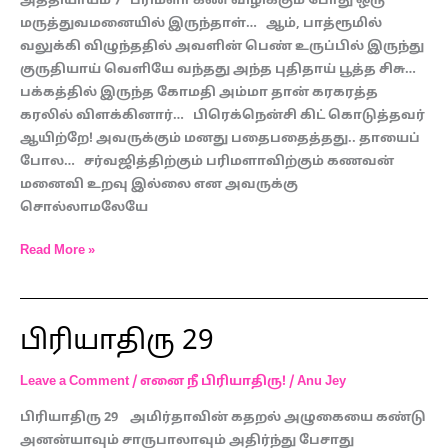
அத்தியாயம் 7 பரிமளா கண் விழிக்கும் போது ஒரு
மருத்துவமனையில் இருந்தாள்… ஆம், பாத்ரூமில்
வலுக்கி விழுந்ததில் அவளின் பெண் உருப்பில் இருந்து
குருதியாய் வெளியே வந்தது அந்த புதிதாய் பூத்த சிசு…
பக்கத்தில் இருந்த கோமதி அம்மா தான் கரகரத்த
கரலில் விளக்கினார்… பிரெக்நென்சி கிட் கொடுத்தவர்
ஆயிற்றே! அவருக்கும் மனது பதைபதைத்தது.. தாயைப்
போல… சர்வஜித்திற்கும் பரிமளாவிற்கும் கணவன்
மனைவி உறவு இல்லை என அவருக்கு
சொல்லாமலேயே
Read More »
பிரியாதிரு 29
பிரியாதிரு
29
Leave a Comment
/
எனை நீ பிரியாதிரு!
/
Anu Jey
பிரியாதிரு 29 அமிர்தாவின் கதறல் அழுகையை கண்டு
அனன்யாவும் சாருபாலாவும் அதிர்ந்து பேசாது