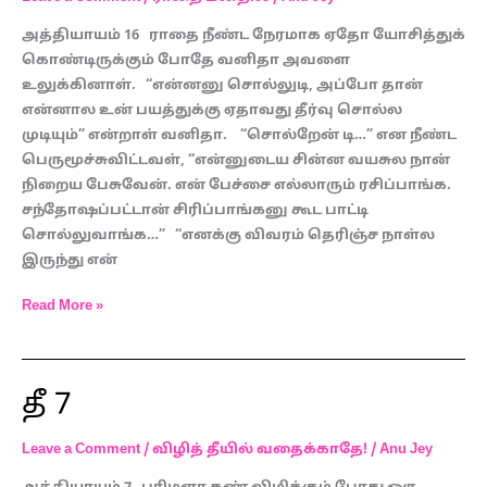
அத்தியாயம் 16 ராதை நீண்ட நேரமாக ஏதோ யோசித்துக்
கொண்டிருக்கும் போதே வனிதா அவளை
உலுக்கினாள். “என்னனு சொல்லுடி, அப்போ தான்
என்னால உன் பயத்துக்கு ஏதாவது தீர்வு சொல்ல
முடியும்” என்றாள் வனிதா. “சொல்றேன் டி…” என நீண்ட
பெருமூச்சுவிட்டவள், “என்னுடைய சின்ன வயசுல நான்
நிறைய பேசுவேன். என் பேச்சை எல்லாரும் ரசிப்பாங்க.
சந்தோஷப்பட்டான் சிரிப்பாங்கனு கூட பாட்டி
சொல்லுவாங்க…” “எனக்கு விவரம் தெரிஞ்ச நாள்ல
இருந்து என்
Read More »
தீ 7
தீ
7
Leave a Comment
/
விழித் தீயில் வதைக்காதே!
/
Anu Jey