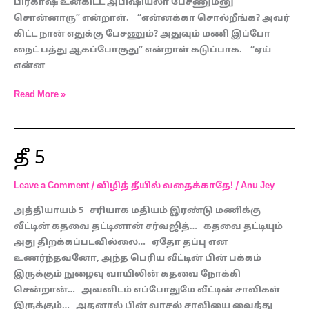
பிரகாஷ் உன்கிட்ட அபிஷியலா பேசணும்னு
சொன்னாரு” என்றாள். “என்னக்கா சொல்றீங்க? அவர்
கிட்ட நான் எதுக்கு பேசணும்? அதுவும் மணி இப்போ
நைட் பத்து ஆகப்போகுது” என்றாள் கடுப்பாக. “ஏய்
என்ன
Read More »
தீ 5
தீ
5
Leave a Comment
/
விழித் தீயில் வதைக்காதே!
/
Anu Jey
அத்தியாயம் 5 சரியாக மதியம் இரண்டு மணிக்கு
வீட்டின் கதவை தட்டினான் சர்வஜித்… கதவை தட்டியும்
அது திறக்கப்படவில்லை… ஏதோ தப்பு என
உணர்ந்தவனோ, அந்த பெரிய வீட்டின் பின் பக்கம்
இருக்கும் நுழைவு வாயிலின் கதவை நோக்கி
சென்றான்… அவனிடம் எப்போதுமே வீட்டின் சாவிகள்
இருக்கும்… அதனால் பின் வாசல் சாவியை வைத்து